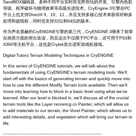
SandBOX编辑器、多种不同平台实时所见即所玩的开发、引擎内色彩
等级、程序破坏与物理效果等高级先进技术。CryEngine 3引擎在PC
平台上也支持DirectX 9、10、11，并且支持多核心技术来获得对称多
处理和超线程，同时也支持32位和64位的版本。
作为声名显赫的CryENGINE引擎的第三代，CryENGINE 3继承了前辈
在画质方面的突出造诣，而且这次不仅限于PC平台，还可用于PS3和
X360等主机平台，这也是Crytek首次进军游戏机领域。
Digital-Tutors Terrain Modeling Techniques in CryENGINE
In this series of CryENGINE tutorials, we will talk about the
fundamentals of using CryENGINE’s terrain modeling tools. We’ll
start off with the basics of generating terrain and quickly move into
how to use the different Modify Terrain tools available. Then we’ll
move into learning how to block in a basic level using what we’ve
learned. After our level is blocked in, we’ll discuss all of the crucial
terrain tools like the Layer renrencg.cn Painter, which will allow us
to add materials to our terrain, the Voxel Painter, which allows us to
add interesting details, and vegetation which will bring our terrain to
life.
-----------------------------------------------------------------