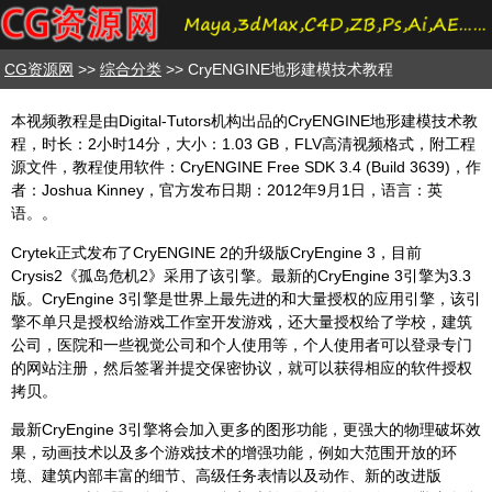
CG资源网
>>
综合分类
>> CryENGINE地形建模技术教程
本视频教程是由Digital-Tutors机构出品的CryENGINE地形建模技术教
程，时长：2小时14分，大小：1.03 GB，FLV高清视频格式，附工程
源文件，教程使用软件：CryENGINE Free SDK 3.4 (Build 3639)，作
者：Joshua Kinney，官方发布日期：2012年9月1日，语言：英
语。。
Crytek正式发布了CryENGINE 2的升级版CryEngine 3，目前
Crysis2《孤岛危机2》采用了该引擎。最新的CryEngine 3引擎为3.3
版。CryEngine 3引擎是世界上最先进的和大量授权的应用引擎，该引
擎不单只是授权给游戏工作室开发游戏，还大量授权给了学校，建筑
公司，医院和一些视觉公司和个人使用等，个人使用者可以登录专门
的网站注册，然后签署并提交保密协议，就可以获得相应的软件授权
拷贝。
最新CryEngine 3引擎将会加入更多的图形功能，更强大的物理破坏效
果，动画技术以及多个游戏技术的增强功能，例如大范围开放的环
境、建筑内部丰富的细节、高级任务表情以及动作、新的改进版