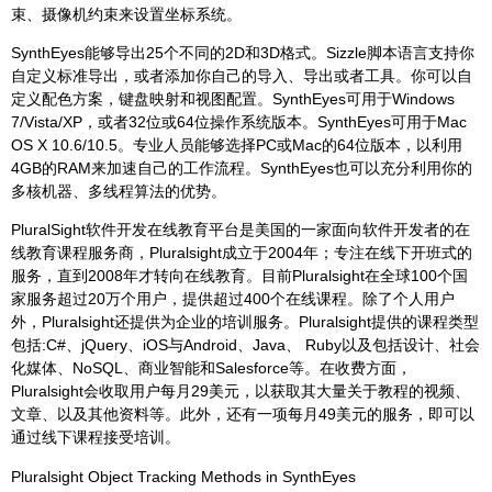
束、摄像机约束来设置坐标系统。
SynthEyes能够导出25个不同的2D和3D格式。Sizzle脚本语言支持你
自定义标准导出，或者添加你自己的导入、导出或者工具。你可以自
定义配色方案，键盘映射和视图配置。SynthEyes可用于Windows
7/Vista/XP，或者32位或64位操作系统版本。SynthEyes可用于Mac
OS X 10.6/10.5。专业人员能够选择PC或Mac的64位版本，以利用
4GB的RAM来加速自己的工作流程。SynthEyes也可以充分利用你的
多核机器、多线程算法的优势。
PluralSight软件开发在线教育平台是美国的一家面向软件开发者的在
线教育课程服务商，Pluralsight成立于2004年；专注在线下开班式的
服务，直到2008年才转向在线教育。目前Pluralsight在全球100个国
家服务超过20万个用户，提供超过400个在线课程。除了个人用户
外，Pluralsight还提供为企业的培训服务。Pluralsight提供的课程类型
包括:C#、jQuery、iOS与Android、Java、 Ruby以及包括设计、社会
化媒体、NoSQL、商业智能和Salesforce等。在收费方面，
Pluralsight会收取用户每月29美元，以获取其大量关于教程的视频、
文章、以及其他资料等。此外，还有一项每月49美元的服务，即可以
通过线下课程接受培训。
Pluralsight Object Tracking Methods in SynthEyes