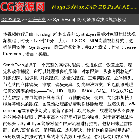
CG资源网
>>
综合分类
>> SynthEyes目标对象跟踪技法视频教程
本视频教程是由Pluralsight机构出品的SynthEyes目标对象跟踪技法视
频教程，时长：1小时10分，大小：1.8 GB，MP4高清视频格式，教
程使用软件：SynthEyes，附工程源文件，共10个章节，作者：Jesse
Freeman，语言：英语。
SynthEyes提供了一个完整的高端功能集，包括跟踪、设置重建、稳
定和动作捕捉。它可以处理摄像机跟踪、对象跟踪、从参考网格进行
对象跟踪、摄像机+对象跟踪、多镜头跟踪、三角架跟踪、立体镜头、
节点式的立体镜头、缩放、镜头失真、灯光解决方案。它也能够处理
任何分辨率的镜头——DV、HD、电影、 IMAX，64位、16位或32位
浮点数据，并且能够在具有成千上万帧的镜头上使用。简化和加快了
绿屏幕镜头的跟踪。图像预处理能够帮助你移除纹理、压缩失真、off-
centering或者改变灯光；改善了低对比度的镜头。纹理能够从图像序
列的网格中提取，产生更高的分辨率和更低的噪点。对于富有挑战性
的镜头，SynthEyes能够对整个跟踪流程进行控制。包括用来监督跟
踪、自动/监督跟踪、偏移跟踪、逐步解决、硬和软的路径锁定系统、
低角度镜头拍摄时的距离约束等高效工作流程。你可以使用跟踪约