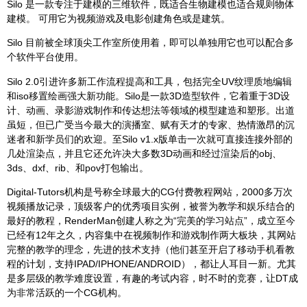
Silo 是一款专注于建模的三维软件，既适合生物建模也适合规则物体
建模。 可用它为视频游戏及电影创建角色或是建筑。
Silo 目前被全球顶尖工作室所使用着，即可以单独用它也可以配合多
个软件平台使用。
Silo 2.0引进许多新工作流程提高和工具，包括完全UV纹理质地编辑
和iso移置绘画强大新功能。Silo是一款3D造型软件，它着重于3D设
计、动画、录影游戏制作和传达想法等领域的模型建造和塑形。出道
虽短，但已广受当今最大的演播室、赋有天才的专家、热情激昂的沉
迷者和新学员们的欢迎。至Silo v1.x版单击一次就可直接连接外部的
几处渲染点，并且它还允许决大多数3D动画和经过渲染后的obj、
3ds、dxf、rib、和pov打包输出。
Digital-Tutors机构是号称全球最大的CG付费教程网站，2000多万次
视频播放记录，顶级客户的优秀项目实例，被誉为教学和娱乐结合的
最好的教程，RenderMan创建人称之为“完美的学习站点”，成立至今
已经有12年之久，内容集中在视频制作和游戏制作两大板块，其网站
完整的教学的理念，先进的技术支持（他们甚至开启了移动手机看教
程的计划，支持IPAD/IPHONE/ANDROID），都让人耳目一新。尤其
是多层级的教学难度设置，有趣的考试内容，时不时的竞赛，让DT成
为非常活跃的一个CG机构。