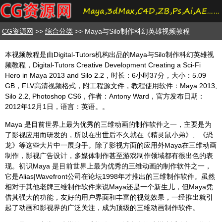
CG资源网
>>
综合分类
>> Maya与Silo制作科幻英雄视频教程
本视频教程是由Digital-Tutors机构出品的Maya与Silo制作科幻英雄视
频教程，Digital-Tutors Creative Development Creating a Sci-Fi
Hero in Maya 2013 and Silo 2.2，时长：6小时37分，大小：5.09
GB，FLV高清视频格式，附工程源文件，教程使用软件：Maya 2013,
Silo 2.2, Photoshop CS6，作者：Antony Ward，官方发布日期：
2012年12月1日，语言：英语。。
Maya 是目前世界上最为优秀的三维动画的制作软件之一，主要是为
了影视应用而研发的，所以在出世后不久就在《精灵鼠小弟》、《恐
龙》等这些大片中一展身手。除了影视方面的应用外Maya在三维动画
制作，影视广告设计，多媒体制作甚至游戏制作领域都有很出色的表
现。初识Maya 是目前世界上最为优秀的三维动画的制作软件之一，
它是Alias|Wavefront公司在论坛1998年才推出的三维制作软件。虽然
相对于其他老牌三维制作软件来说Maya还是一个新生儿，但Maya凭
借其强大的功能，友好的用户界面和丰富的视觉效果，一经推出就引
起了动画和影视界的广泛关注，成为顶级的三维动画制作软件。