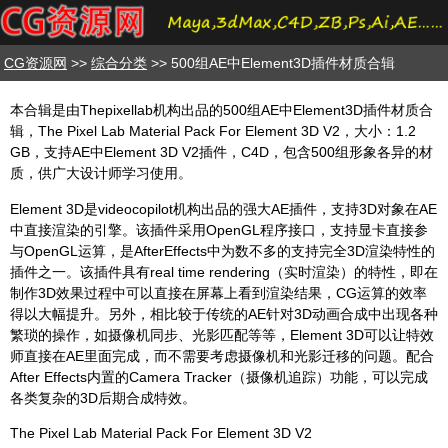
CG资源网
>>
综合分类
>> 500组AE中Element3D插件材质合辑
本合辑是由Thepixellab机构出品的500组AE中Element3D插件材质合
辑，The Pixel Lab Material Pack For Element 3D V2，大小：1.2
GB，支持AE中Element 3D V2插件，C4D，包含500组形象各异的材
质，供广大设计师学习使用。
Element 3D是videocopilot机构出品的强大AE插件，支持3D对象在AE
中直接渲染的引擎。该插件采用OpenGL程序接口，支持显卡直接参
与OpenGL运算，是AfterEffects中为数不多的支持完全3D渲染特性的
插件之一。该插件具有real time rendering（实时渲染）的特性，即在
制作3D效果过程中可以直接在屏幕上看到渲染结果，CG运算的效率
得以大幅提升。另外，相比较于传统的AE针对3D动画合成中出现各种
繁琐的操作，如摄像机同步、光影匹配等等，Element 3D可以让特效
师直接在AE里面完成，而不需要考虑摄像机和光影迁移的问题。配合
After Effects内置的Camera Tracker（摄像机追踪）功能，可以完成
各类复杂的3D后期合成特效。
The Pixel Lab Material Pack For Element 3D V2