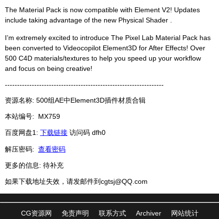
The Material Pack is now compatible with Element V2! Updates
include taking advantage of the new Physical Shader .
I’m extremely excited to introduce The Pixel Lab Material Pack has
been converted to Videocopilot Element3D for After Effects! Over
500 C4D materials/textures to help you speed up your workflow
and focus on being creative!
-----------------------------------------------------------------
资源名称: 500组AE中Element3D插件材质合辑
本站编号:
MX759
百度网盘1:
下载链接
访问码 dfh0
解压密码:
查看密码
更多的信息: 待补充
如果下载地址失效，请发邮件到
cgtsj@QQ.com
CG资源网
免责声明
联系方式
Archiver
网站统计