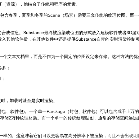
SSET（资源），他结合了传统和程序的元素。
。一个包含春季，夏季和冬季的Scene（场景）需要三套传统的纹理位图。而
述了纹理的合成信息。Substance最终被渲染成位图的形式放入建模软件或者
入其他软件后，在其他软件中还是提供Substance自带的实时渲染控
存储在一个文本文档里，而是不作为一个固定的位图设定来存储。这种方法的优
得多；
用；
：安装时，加载时甚至是实时渲染。
ge(封包、软件包)。一个单一Parckage（封包、软件包）可以包含成千上万的
里存储2万种纹理材质。而一个单一的传统纹理贴图，通常的存储空间远远
量图像是一样的。这意味着它们可以更容易在高分辨率下被渲染，而且不会出现