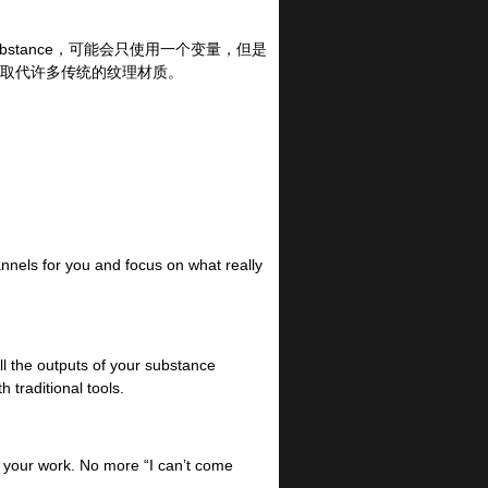
ubstance，可能会只使用一个变量，但是
可以取代许多传统的纹理材质。
nnels for you and focus on what really
ll the outputs of your substance
 traditional tools.
f your work. No more “I can’t come