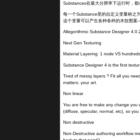
Substances在最大分辨率下运行时
每一个Substance里的自定义变量称之
这个变量可以产生各种各样的木纹图案——
Allegorithmic Substance Designer 4.
Next Gen Texturing
Material Layering: 1 node VS hundreds
Substance Designer 4 is the first textur
Tired of messy layers ? Fit all you ne
matters: your art.
Non linear
You are free to make any change you wa
(diffuse, specular, normal, etc), so you
Non destructive
Non-Destructive authoring workflow mea
back to that point”!