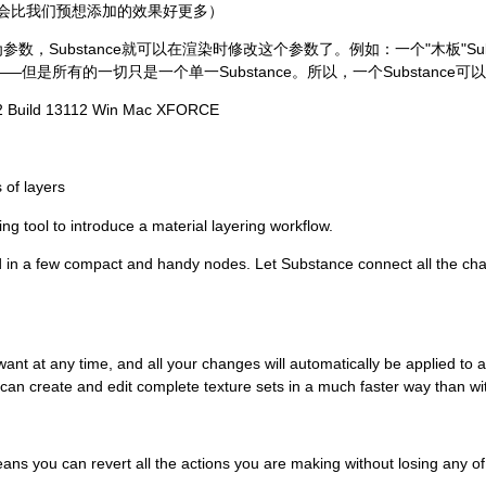
，都会比我们预想添加的效果好更多）
为参数，Substance就可以在渲染时修改这个参数了。例如：一个"木板"S
但是所有的一切只是一个单一Substance。所以，一个Substance
0.2 Build 13112 Win Mac XFORCE
 of layers
ing tool to introduce a material layering workflow.
ed in a few compact and handy nodes. Let Substance connect all the cha
nt at any time, and all your changes will automatically be applied to a
 can create and edit complete texture sets in a much faster way than with
ns you can revert all the actions you are making without losing any o