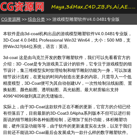
CG资源网
>>
综合分类
>> 游戏模型雕塑软件V4.0.04B1专业版
本软件是由3d-coat机构出品的游戏模型雕塑软件V4.0.04B1专业版，
3D-Coat 4.0.04B1 Professional Win32 Win64，大小：500 MB，支
持Win32与64位系统，语言：英语。
3d-coat 这是由乌克兰开发的数字雕塑软件，我们可以先看看官方的
介绍：3D -Coat是专为游戏美工设计的软件，它专注于游戏模型的细
节设计，集三维模型实时纹理绘制和细节雕刻功能为一身，可以加速
细节设计流程，在更短的时间内创造出更多的内容。只需导入一个低
精度模型，3D-Coat便可为其自动创建UV，一次性绘制法线贴图、置
换贴图、颜色贴图、透明贴图、高光贴图。最大材质输出支持
4096*4096做到真正的无缝输出。
实际上，由于3D-Coat这款软件正在不断的更新，它官方的介绍已经
有些落后了，目前最新的3D-Coat3.0Alpha系列版本不但可以进行前
面说的细节雕刻和各种贴图绘制，还增加了拓扑功能，体积雕塑功
能，硬件渲染功能等等，由于软件的更新速度实在太快，以至于我们
目前还不能说3D-Coat最后会发展成为一款什么样的数字雕塑软件。