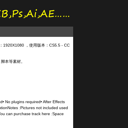
0X1080 ，使用版本：CS5.5 - CC
频、脚本等素材。
• No plugins required• After Effects
ionNotes :Pictures not included used
 You can purchase track here :Space
：