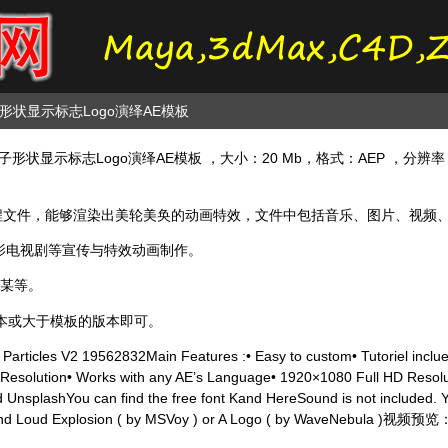
形状显示标志Logo演绎AE模板
形状显示标志Logo演绎AE模板 ，大小：20 Mb，格式：AEP ，分辨率：192
成的一种工程文件，能够渲染出美轮美奂的动画特效，文件中包括音乐、图片、视
影电视剧等宣传与特效动画制作。
少某等。
版本或大于模板的版本即可。
articles V2 19562832Main Features :• Easy to custom• Tutoriel inclued
esolution• Works with any AE’s Language• 1920×1080 Full HD Resolut
And UnsplashYou can find the free font Kand HereSound is not included.
 and Loud Explosion ( by MSVoy ) or A Logo ( by WaveNebula )视频预览