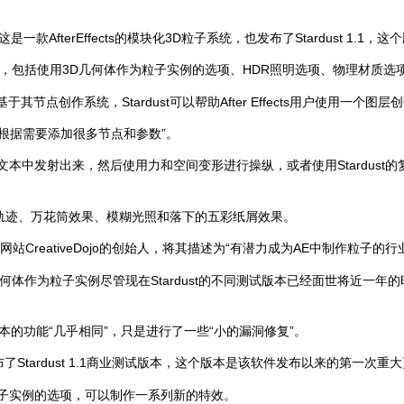
t 1.0，这是一款AfterEffects的模块化3D粒子系统，也发布了Stardust 
系列新功能，包括使用3D几何体作为粒子实例的选项、HDR照明选项、物理材质
统基于其节点创作系统，Stardust可以帮助After Effects用户使用一个
根据需要添加很多节点和参数”。
文本中发射出来，然后使用力和空间变形进行操纵，或者使用Stardust
轨迹、万花筒效果、模糊光照和落下的五彩纸屑效果。
培训网站CreativeDojo的创始人，将其描述为“有潜力成为AE中制作粒子的行
用3D几何体作为粒子实例尽管现在Stardust的不同测试版本已经面世将近一
.0与0.97版本的功能“几乎相同”，只是进行了一些“小的漏洞修复”。
刚发布了Stardust 1.1商业测试版本，这个版本是该软件发布以来的第一次重
粒子实例的选项，可以制作一系列新的特效。