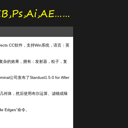
 Effects CC软件，支持Win系统，语言：英
亮而复杂的效果，拥有：发射器，粒子，复
司发布了Stardust1.5.0 for After
成几何体，然后使用布尔运算、滤镜或噪
Edges”命令。