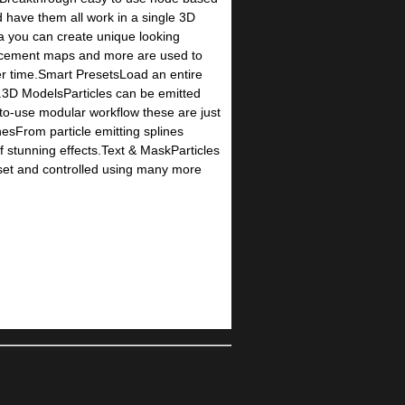
d have them all work in a single 3D
ca you can create unique looking
acement maps and more are used to
ver time.Smart PresetsLoad an entire
m.3D ModelsParticles can be emitted
-to-use modular workflow these are just
nesFrom particle emitting splines
of stunning effects.Text & MaskParticles
fset and controlled using many more