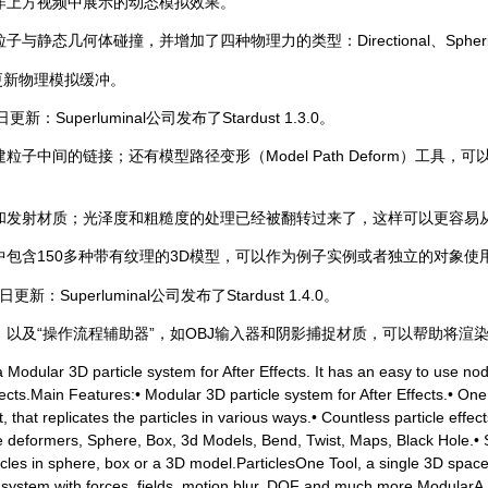
作上方视频中展示的动态模拟效果。
几何体碰撞，并增加了四种物理力的类型：Directional、Spherical
动更新物理模拟缓冲。
更新：Superluminal公司发布了Stardust 1.3.0。
子中间的链接；还有模型路径变形（Model Path Deform）工具，
和发射材质；光泽度和粗糙度的处理已经被翻转过来了，这样可以更容易从
包含150多种带有纹理的3D模型，可以作为例子实例或者独立的对象使
日更新：Superluminal公司发布了Stardust 1.4.0。
以及“操作流程辅助器”，如OBJ输入器和阴影捕捉材质，可以帮助将渲
 Modular 3D particle system for After Effects. It has an easy to use no
fects.Main Features:• Modular 3D particle system for After Effects.• One
, that replicates the particles in various ways.• Countless particle effect
deformers, Sphere, Box, 3d Models, Bend, Twist, Maps, Black Hole.• S
icles in sphere, box or a 3D model.ParticlesOne Tool, a single 3D space
rticle system with forces, fields, motion blur, DOF and much more.Modul