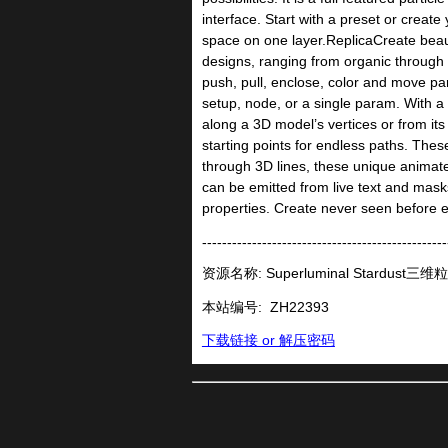
interface. Start with a preset or crea
space on one layer.ReplicaCreate beaut
designs, ranging from organic throug
push, pull, enclose, color and move pa
setup, node, or a single param. With a
along a 3D model’s vertices or from it
starting points for endless paths. The
through 3D lines, these unique animate-
can be emitted from live text and mask
properties. Create never seen 
-------------------------------------------------
资源名称: Superluminal Stardust
本站编号:
ZH22393
下载链接 or 解压密码