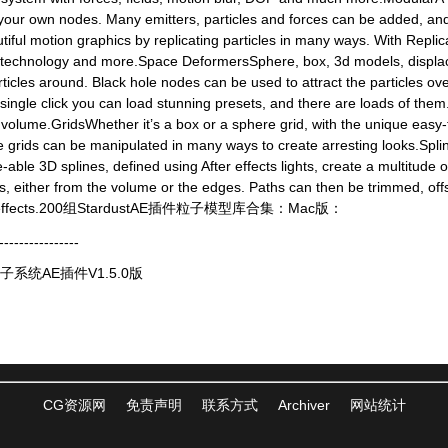
te your own nodes. Many emitters, particles and forces can be added, an
iful motion graphics by replicating particles in many ways. With Repli
h technology and more.Space DeformersSphere, box, 3d models, displ
rticles around. Black hole nodes can be used to attract the particles o
 single click you can load stunning presets, and there are loads of the
s volume.GridsWhether it’s a box or a sphere grid, with the unique easy
se grids can be manipulated in many ways to create arresting looks.Spli
able 3D splines, defined using After effects lights, create a multitude 
s, either from the volume or the edges. Paths can then be trimmed, of
before effects.200组StardustAE插件粒子模型库合集：Mac版：
----------------
三维粒子系统AE插件V1.5.0版
CG资源网
免责声明
联系方式
Archiver
网站统计