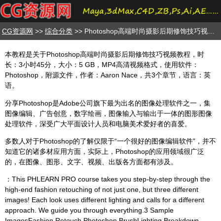
CG资源网
>>
综合分类
>> Photoshop高端时尚摄影后期修饰技巧视频教程
本教程是关于Photoshop高端时尚摄影后期修饰技巧视频教程，时
长：3小时45分，大小：5 GB，MP4高清视频格式，使用软件：
Photoshop，附源文件，作者：Aaron Nace，共3个章节，语言：英
语。
分享Photoshop是Adobe公司旗下最为出名的图像处理软件之一，集
图像编辑、广告创意，数字绘画，图像输入与输出于一体的图形图像
处理软件，深受广大平面设计人员和电脑美术爱好者的喜爱。
多数人对于Photoshop的了解仅限于“一个很好的图像编辑软件”，并不
知道它的诸多材应用方面，实际上，Photoshop的应用领域很广泛
的，在图像、图形、文字、视频、出版各方面都有涉及。
：This PHLEARN PRO course takes you step-by-step through the
high-end fashion retouching of not just one, but three different
images! Each look uses different lighting and calls for a different
approach. We guide you through everything.3 Sample
ImagesFashion Retouch Photoshop BrushLighting Breakdown